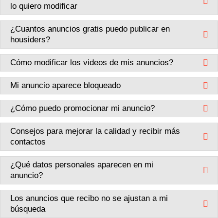
lo quiero modificar
¿Cuantos anuncios gratis puedo publicar en
housiders?
Cómo modificar los videos de mis anuncios?
Mi anuncio aparece bloqueado
¿Cómo puedo promocionar mi anuncio?
Consejos para mejorar la calidad y recibir más
contactos
¿Qué datos personales aparecen en mi
anuncio?
Los anuncios que recibo no se ajustan a mi
búsqueda