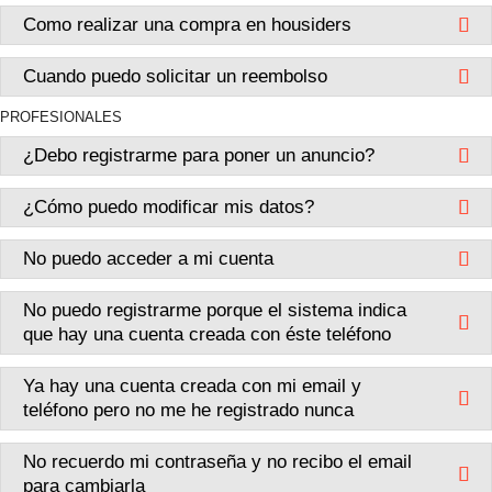
Como realizar una compra en housiders
Cuando puedo solicitar un reembolso
PROFESIONALES
¿Debo registrarme para poner un anuncio?
¿Cómo puedo modificar mis datos?
No puedo acceder a mi cuenta
No puedo registrarme porque el sistema indica
que hay una cuenta creada con éste teléfono
Ya hay una cuenta creada con mi email y
teléfono pero no me he registrado nunca
No recuerdo mi contraseña y no recibo el email
para cambiarla