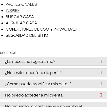
PROFESIONALES
INSPIRE
BUSCAR CASA
ALQUILAR CASA
CONDICIONES DE USO Y PRIVACIDAD
SEGURIDAD DEL SITIO
USUARIOS
¿Es necesario registrarme?
¿Necesito tener foto de perfil?
¿Cómo puedo modificar mis datos?
No puedo acceder a mi cuenta
No recuerdo mi contraseña y no recibo el