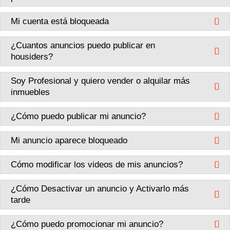
Mi cuenta está bloqueada
¿Cuantos anuncios puedo publicar en
housiders?
Soy Profesional y quiero vender o alquilar más
inmuebles
¿Cómo puedo publicar mi anuncio?
Mi anuncio aparece bloqueado
Cómo modificar los videos de mis anuncios?
¿Cómo Desactivar un anuncio y Activarlo más
tarde
¿Cómo puedo promocionar mi anuncio?