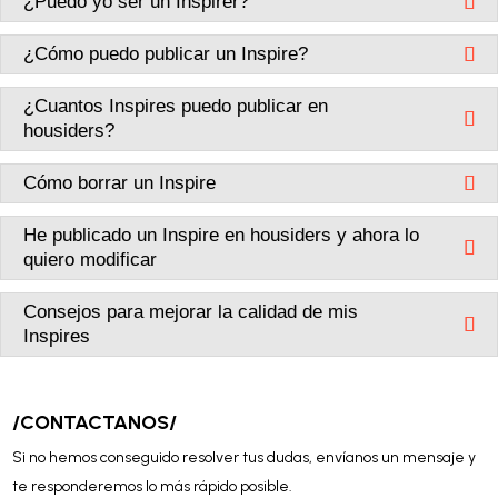
¿Puedo yo ser un Inspirer?
¿Cómo puedo publicar un Inspire?
¿Cuantos Inspires puedo publicar en
housiders?
Cómo borrar un Inspire
He publicado un Inspire en housiders y ahora lo
quiero modificar
Consejos para mejorar la calidad de mis
Inspires
/CONTACTANOS/
Si no hemos conseguido resolver tus dudas, envíanos un mensaje y
te responderemos lo más rápido posible.