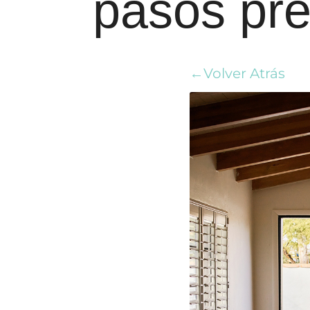
pasos pre
←Volver Atrás