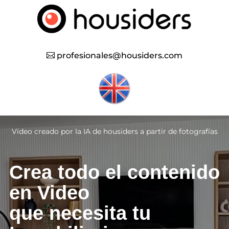
profesionales@housiders.com
Reproductor
de
Video creado por la IA de housiders a partir de fotografías
vídeo
Crea todo el contenido
en Video
que necesita tu