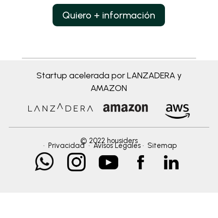
Quiero + información
Startup acelerada por LANZADERA y
AMAZON
© 2022 housiders
·
Privacidad
·
Avisos Legales
·
Sitemap