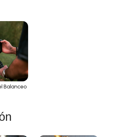
l Balanceo
ión